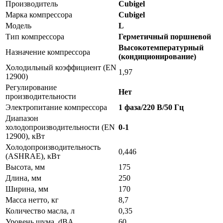
Производитель
Cubigel
Марка компрессора
Cubigel
Модель
L
Тип компрессора
Герметичный поршневой
Высокотемпературный
Назначение компрессора
(кондиционирование)
Холодильный коэффициент (EN
1,97
12900)
Регулирование
Нет
производительности
Электропитание компрессора
1 фаза/220 В/50 Гц
Диапазон
холодопроизводительности (EN
0-1
12900), кВт
Холодопроизводительность
0,446
(ASHRAE), кВт
Высота, мм
175
Длина, мм
250
Ширина, мм
170
Масса нетто, кг
8,7
Количество масла, л
0,35
Уровень шума, dBA
60