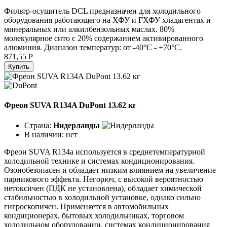
Фильтр-осушитель DCL предназначен для холодильного
оборудования работающего на ХФУ и ГХФУ хладагентах и
минеральных или алкилбензольных маслах. 80%
молекулярное сито с 20% содержанием активированного
алюминия. Диапазон температур: от -40°C - +70°C.
871,55
P
Купить
Фреон SUVA R134A DuPont 13.62 кг
Страна:
Нидерланды
В наличии:
нет
Фреон SUVA R134a используется в среднетемпературной
холодильной технике и системах кондиционирования.
Озонобезопасен и обладает низким влиянием на увеличение
парникового эффекта. Негорюч, с высокой вероятностью
нетоксичен (ПДК не установлена), обладает химической
стабильностью в холодильной установке, однако сильно
гигроскопичен. Применяется в автомобильных
кондиционерах, бытовых холодильниках, торговом
холодильном оборудовании, системах кондиционирования