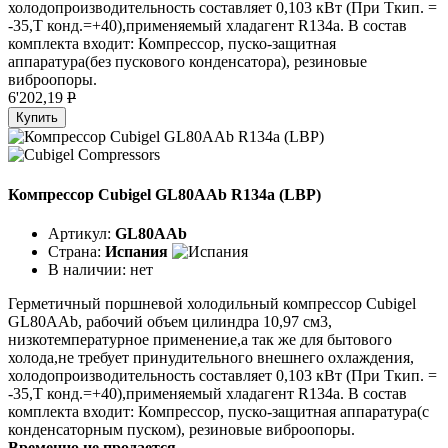
холодопроизводительность составляет 0,103 кВт (При Ткип. =
-35,Т конд.=+40),применяемый хладагент R134a. В состав
комплекта входит: Компрессор, пуско-защитная
аппаратура(без пускового конденсатора), резиновые
виброопоры.
6'202,19
P
Купить
Компрессор Cubigel GL80AAb R134a (LBP)
Артикул:
GL80AAb
Страна:
Испания
В наличии:
нет
Герметичный поршневой холодильный компрессор Cubigel
GL80AAb, рабочий объем цилиндра 10,97 см3,
низкотемпературное применение,а так же для бытового
холода,не требует принудительного внешнего охлаждения,
холодопроизводительность составляет 0,103 кВт (При Ткип. =
-35,Т конд.=+40),применяемый хладагент R134a. В состав
комплекта входит: Компрессор, пуско-защитная аппаратура(с
конденсаторным пуском), резиновые виброопоры.
Временно не продается