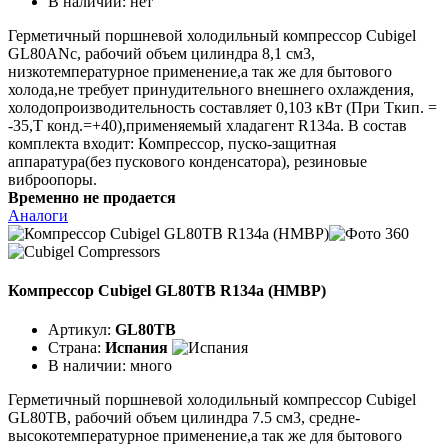
В наличии:
нет
Герметичный поршневой холодильный компрессор Cubigel
GL80ANc, рабочий объем цилиндра 8,1 см3,
низкотемпературное применение,а так же для бытового
холода,не требует принудительного внешнего охлаждения,
холодопроизводительность составляет 0,103 кВт (При Ткип. =
-35,Т конд.=+40),применяемый хладагент R134a. В состав
комплекта входит: Компрессор, пуско-защитная
аппаратура(без пускового конденсатора), резиновые
виброопоры.
Временно не продается
Аналоги
Компрессор Cubigel GL80TB R134a (HMBP)
Артикул:
GL80TB
Страна:
Испания
В наличии:
много
Герметичный поршневой холодильный компрессор Cubigel
GL80TB, рабочий объем цилиндра 7.5 см3, средне-
высокотемпературное применение,а так же для бытового