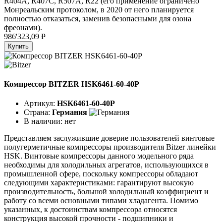
R404A, R407C, R507A, R22 (его применение ограничено
Монреальским протоколом, в 2020 от него планируется
полностью отказаться, заменив безопасными для озона
фреонами).
986'323,09
P
Купить
Компрессор BITZER HSK6461-60-40P
Артикул:
HSK6461-60-40P
Страна:
Германия
В наличии:
нет
Представляем заслужившие доверие пользователей винтовые
полугерметичные компрессоры производителя Bitzer линейки
HSK. Винтовые компрессоры данного модельного ряда
необходимы для холодильных агрегатов, использующихся в
промышленной сфере, поскольку компрессоры обладают
следующими характеристиками: гарантируют высокую
производительность, большой холодильный коэффициент и
работу со всеми основными типами хладагента. Помимо
указанных, к достоинствам компрессора относятся
конструкция высокой прочности - подшипники и