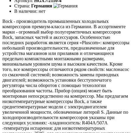
Артикул:
HGX7/2110-4
Страна:
Германия
В наличии:
нет
Bock - производитель промышленных холодильных
компрессоров премиум-класса из Германии. В ассортименте
марки - огромный выбор полугерметичных компрессоров
Bock, запасных частей и аксессуаров. Особенностью
последних разработок является серия «Pluscom»: компрессоры
небольшой производительности, предназначенные для
устройства магазинов или прилавков и отличающиеся
предельно компактными монтажными размерами,
минимальным уровнем шума и высоким качеством. Кроме
того, все компрессоры отличаются рядом свойств: маслонасос
со смазочной системой; возможность замены приводных
двигателей; возможность установки бесступенчатого
регулятора числа оборотов с помощью технологии
преобразования частоты. Прибор (опция) может быть
монтирован непосредственно на компрессор. Мы предлагаем
низкотемпературные компрессоры Bock, а также
среднетемпературные модели с электродвигателем
увеличенной мощности, обозначенные литерой S. Данные по
холодопроизводительности компрессоров указаны при
следующих условиях: -хладоноситель: R404A/507A
-температура испарения: для низкотемпературных