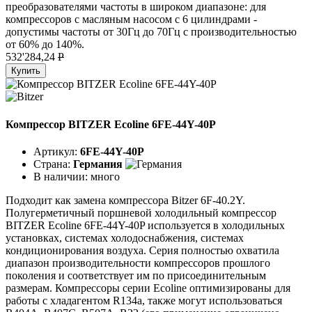
преобразователями частоты в широком диапазоне: для
компрессоров с масляным насосом с 6 цилиндрами -
допустимы частоты от 30Гц до 70Гц с производительностью
от 60% до 140%.
532'284,24
P
Купить
Компрессор BITZER Ecoline 6FE-44Y-40P
Артикул:
6FE-44Y-40P
Страна:
Германия
В наличии:
много
Подходит как замена компрессора Bitzer 6F-40.2Y.
Полугерметичный поршневой холодильный компрессор
BITZER Ecoline 6FE-44Y-40P используется в холодильных
установках, системах холодоснабжения, системах
кондиционирования воздуха. Серия полностью охватила
диапазон производительности компрессоров прошлого
поколения и соответствует им по присоединительным
размерам. Компрессоры серии Ecoline оптимизированы для
работы с хладагентом R134a, также могут использоваться