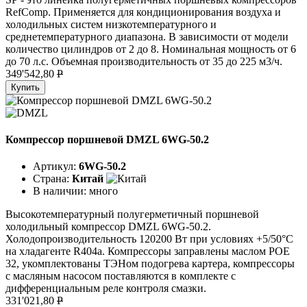
RefComp. Применяется для кондиционирования воздуха и
холодильных систем низкотемпературного и
среднетемпературного диапазона. В зависимости от модели
количество цилиндров от 2 до 8. Номинальная мощность от 6
до 70 л.с. Объемная производительность от 35 до 225 м3/ч.
349'542,80
P
Купить
Компрессор поршневой DMZL 6WG-50.2
Артикул:
6WG-50.2
Страна:
Китай
В наличии:
много
Высокотемпературный полугерметичный поршневой
холодильный компрессор DMZL 6WG-50.2.
Холодопроизводительность 120200 Вт при условиях +5/50°C
на хладагенте R404a. Компрессоры заправлены маслом POE
32, укомплектованы ТЭНом подогрева картера, компрессоры
с масляным насосом поставляются в комплекте с
дифференциальным реле контроля смазки.
331'021,80
P