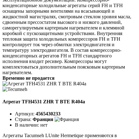
конденсаторные холодильные агрегаты серий FH и TFH
оснащены запорными вентилями на всасывающей и
жидкостной магистралях, смотровым стеклом уровня масла,
сдвоенным прессостатом высокого и низкого давлений,
саморегулируемым картерным нагревателем и клеммной
коробкой с пускозащитными устройствами. Внутренняя
тепловая защита холодильных компрессоров FH и TFH
контролирует ток через обмотки электродвигателя и
температуру электродвигателя. В состав компрессорно-
конденсаторных агрегатов FH и TFH стандартного
исполнения входит ресивер. Компрессоры могут
комплектоваться дополнительным поясковым картерным
нагревателем.
Временно не продается
Агрегат TFH4531 ZHR T BTE R404a
Артикул:
4565430233
Страна:
Франция
В наличии:
нет
Агрегаты Tacumseh LUnite Hermetique применяются в