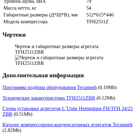
Уровень шума, dBA
79
Масса нетто, кг
54
Габаритные размеры (Д*Ш*В), мм
512*615*446
Модель компрессора
TFH2511Z
Чертежи
Чертеж и габаритные размеры агрегата
TFH2511ZBR
Дополнительная информация
Программа подбора оборудования Tecumseh
(0.19Mb)
Технические характеристики TFH2511ZBR
(0.12Mb)
Схема установки агрегатов L`Unite Hermetique FH/TFH 24/25
ZBR
(0.51Mb)
Каталог компрессороно-конденсаторных агрегатов Tecumseh
(2.82Mb)