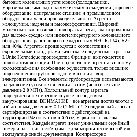
бытовых холодильных установках (холодильники,
морозильные камеры), в коммерческом охлаждении (торговое
оборудование, центральные станции) и промышленном
оборудовании малой производительности. Агрегаты
малошумны, надежны и высокоэффективны. Широкий
модельный ряд позволяет подобрать агрегат, адаптированный
для высоко-,средне- или низкотемпературного холодильного
оборудования, работающего с хладагентам HFC R-134a, R22
или 404a. Агрегаты производятся в соответствии с
европейскими стандартами качества. Холодильные агрегаты
LUnite Hermetique производства Франции, выпускаются в
полной комплектации. При подключении агрегата в систему
холодоснабжения необходимо осуществить только внешние
подсоединения трубопроводов и внешний ввод
электропитания. Все элементы трубопроводов испытываются
на давление сухим техническим азотом (испытательное
давление 2,8 МПа). Холодильный контур агрегата
подвергается технической осушке посредством
вакуумирования. ВНИМАНИЕ - все агрегаты поставляются с
избыточным давлением 0,1-0,2 МПа!!! Холодильный агрегат
сертифицирован в соответствии с действующей на
территории РФ нормативной базе, маркирован знаком
соответствия. Каждый агрегат имеет уникальный серийный
номер и название, необходимые для запроса технической или
эксплуатационной документации. Компрессорно-