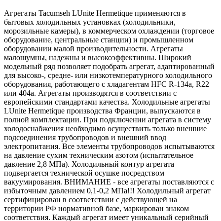
Агрегаты Tacumseh LUnite Hermetique применяются в
бытовых холодильных установках (холодильники,
морозильные камеры), в коммерческом охлаждении (торговое
оборудование, центральные станции) и промышленном
оборудовании малой производительности. Агрегаты
малошумны, надежны и высокоэффективны. Широкий
модельный ряд позволяет подобрать агрегат, адаптированный
для высоко-, средне- или низкотемпературного холодильного
оборудования, работающего с хладагентам HFC R-134a, R22
или 404a. Агрегаты производятся в соответствии с
европейскими стандартами качества. Холодильные агрегаты
LUnite Hermetique производства Франции, выпускаются в
полной комплектации. При подключении агрегата в систему
холодоснабжения необходимо осуществить только внешние
подсоединения трубопроводов и внешний ввод
электропитания. Все элементы трубопроводов испытываются
на давление сухим техническим азотом (испытательное
давление 2,8 МПа). Холодильный контур агрегата
подвергается технической осушке посредством
вакуумирования. ВНИМАНИЕ - все агрегаты поставляются с
избыточным давлением 0,1-0,2 МПа!!! Холодильный агрегат
сертифицирован в соответствии с действующей на
территории РФ нормативной базе, маркирован знаком
соответствия. Каждый агрегат имеет уникальный серийный