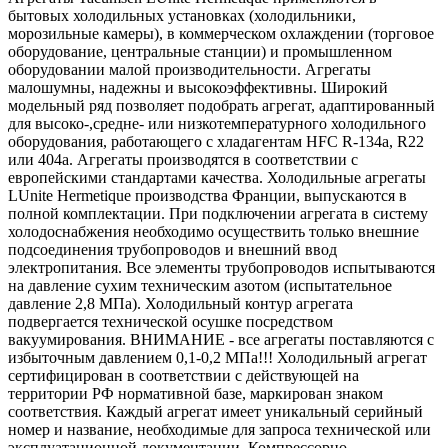
бытовых холодильных установках (холодильники,
морозильные камеры), в коммерческом охлаждении (торговое
оборудование, центральные станции) и промышленном
оборудовании малой производительности. Агрегаты
малошумны, надежны и высокоэффективны. Широкий
модельный ряд позволяет подобрать агрегат, адаптированный
для высоко-,средне- или низкотемпературного холодильного
оборудования, работающего с хладагентам HFC R-134a, R22
или 404a. Агрегаты производятся в соответствии с
европейскими стандартами качества. Холодильные агрегаты
LUnite Hermetique производства Франции, выпускаются в
полной комплектации. При подключении агрегата в систему
холодоснабжения необходимо осуществить только внешние
подсоединения трубопроводов и внешний ввод
электропитания. Все элементы трубопроводов испытываются
на давление сухим техническим азотом (испытательное
давление 2,8 МПа). Холодильный контур агрегата
подвергается технической осушке посредством
вакуумирования. ВНИМАНИЕ - все агрегаты поставляются с
избыточным давлением 0,1-0,2 МПа!!! Холодильный агрегат
сертифицирован в соответствии с действующей на
территории РФ нормативной базе, маркирован знаком
соответствия. Каждый агрегат имеет уникальный серийный
номер и название, необходимые для запроса технической или
эксплуатационной документации. Компрессорно-