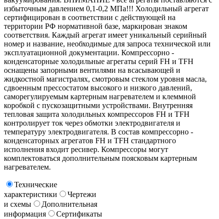
избыточным давлением 0,1-0,2 МПа!!! Холодильный агрегат
сертифицирован в соответствии с действующей на
территории РФ нормативной базе, маркирован знаком
соответствия. Каждый агрегат имеет уникальный серийный
номер и название, необходимые для запроса технической или
эксплуатационной документации. Компрессорно -
конденсаторные холодильные агрегаты серий FH и TFH
оснащены запорными вентилями на всасывающей и
жидкостной магистралях, смотровым стеклом уровня масла,
сдвоенным прессостатом высокого и низкого давлений,
саморегулируемым картерным нагревателем и клеммной
коробкой с пускозащитными устройствами. Внутренняя
тепловая защита холодильных компрессоров FH и TFH
контролирует ток через обмотки электродвигателя и
температуру электродвигателя. В состав компрессорно -
конденсаторных агрегатов FH и TFH стандартного
исполнения входит ресивер. Компрессоры могут
комплектоваться дополнительным поясковым картерным
нагревателем.
Технические
характеристики
Чертежи
и схемы
Дополнительная
информация
Сертификаты