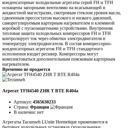
конденсаторные холодильные агрегаты серий FH и TFH
оснащены запорными вентилями на всасывающей и
жидкостной магистралях, смотровым стеклом уровня масла,
сдвоенным прессостатом высокого и низкого давлений,
саморегулируемым картерным нагревателем и клеммной
коробкой с пускозащитными устройствами. Внутренняя
тепловая защита холодильных компрессоров FH и TFH
контролирует ток через обмотки электродвигателя и
температуру электродвигателя. В состав компрессорно-
конденсаторных агрегатов FH и TFH стандартного
исполнения входит ресивер. Компрессоры могут
комплектоваться дополнительным поясковым картерным
нагревателем.
Временно не продается
Агрегат TFH4540 ZHR T BTE R404a
Артикул:
4565630233
Страна:
Франция
В наличии:
нет
Агрегаты Tacumseh LUnite Hermetique применяются в
бытовых холодильных установках (холодильники,