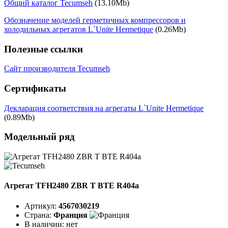
Общий каталог Tecumseh
(13.10Mb)
Обозначение моделей герметичных компрессоров и
холодильных агрегатов L`Unite Hermetique
(0.26Mb)
Полезные ссылки
Сайт производителя Tecumseh
Сертификаты
Декларация соответствия на агрегаты L`Unite Hermetique
(0.89Mb)
Модельный ряд
Агрегат TFH2480 ZBR T BTE R404a
Артикул:
4567030219
Страна:
Франция
В наличии:
нет