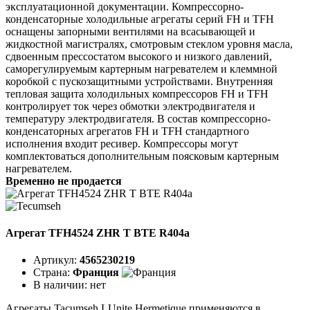
эксплуатационной документации. Компрессорно-
конденсаторные холодильные агрегаты серий FH и TFH
оснащены запорными вентилями на всасывающей и
жидкостной магистралях, смотровым стеклом уровня масла,
сдвоенным прессостатом высокого и низкого давлений,
саморегулируемым картерным нагревателем и клеммной
коробкой с пускозащитными устройствами. Внутренняя
тепловая защита холодильных компрессоров FH и TFH
контролирует ток через обмотки электродвигателя и
температуру электродвигателя. В состав компрессорно-
конденсаторных агрегатов FH и TFH стандартного
исполнения входит ресивер. Компрессоры могут
комплектоваться дополнительным поясковым картерным
нагревателем.
Временно не продается
Агрегат TFH4524 ZHR T BTE R404a
Артикул:
4565230219
Страна:
Франция
В наличии:
нет
Агрегаты Tacumseh LUnite Hermetique применяются в