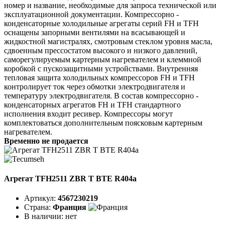
номер и название, необходимые для запроса технической или
эксплуатационной документации. Компрессорно -
конденсаторные холодильные агрегаты серий FH и TFH
оснащены запорными вентилями на всасывающей и
жидкостной магистралях, смотровым стеклом уровня масла,
сдвоенным прессостатом высокого и низкого давлений,
саморегулируемым картерным нагревателем и клеммной
коробкой с пускозащитными устройствами. Внутренняя
тепловая защита холодильных компрессоров FH и TFH
контролирует ток через обмотки электродвигателя и
температуру электродвигателя. В состав компрессорно -
конденсаторных агрегатов FH и TFH стандартного
исполнения входит ресивер. Компрессоры могут
комплектоваться дополнительным поясковым картерным
нагревателем.
Временно не продается
Агрегат TFH2511 ZBR T BTE R404a
Артикул:
4567230219
Страна:
Франция
В наличии:
нет