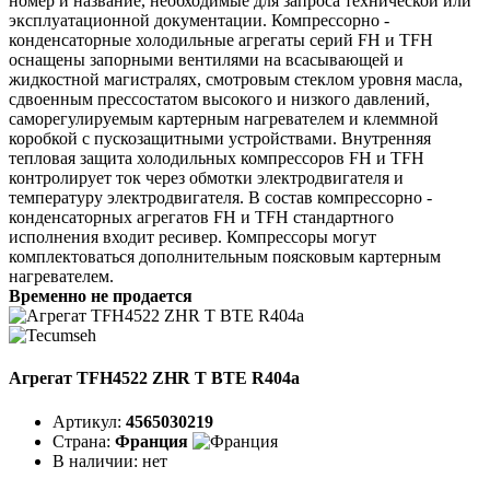
номер и название, необходимые для запроса технической или
эксплуатационной документации. Компрессорно -
конденсаторные холодильные агрегаты серий FH и TFH
оснащены запорными вентилями на всасывающей и
жидкостной магистралях, смотровым стеклом уровня масла,
сдвоенным прессостатом высокого и низкого давлений,
саморегулируемым картерным нагревателем и клеммной
коробкой с пускозащитными устройствами. Внутренняя
тепловая защита холодильных компрессоров FH и TFH
контролирует ток через обмотки электродвигателя и
температуру электродвигателя. В состав компрессорно -
конденсаторных агрегатов FH и TFH стандартного
исполнения входит ресивер. Компрессоры могут
комплектоваться дополнительным поясковым картерным
нагревателем.
Временно не продается
Агрегат TFH4522 ZHR T BTE R404a
Артикул:
4565030219
Страна:
Франция
В наличии:
нет