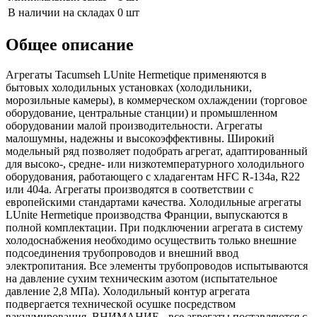
В наличии на складах
0 шт
Общее описание
Агрегаты Tacumseh LUnite Hermetique применяются в
бытовых холодильных установках (холодильники,
морозильные камеры), в коммерческом охлаждении (торговое
оборудование, центральные станции) и промышленном
оборудовании малой производительности. Агрегаты
малошумны, надежны и высокоэффективны. Широкий
модельный ряд позволяет подобрать агрегат, адаптированный
для высоко-, средне- или низкотемпературного холодильного
оборудования, работающего с хладагентам HFC R-134a, R22
или 404a. Агрегаты производятся в соответствии с
европейскими стандартами качества. Холодильные агрегаты
LUnite Hermetique производства Франции, выпускаются в
полной комплектации. При подключении агрегата в систему
холодоснабжения необходимо осуществить только внешние
подсоединения трубопроводов и внешний ввод
электропитания. Все элементы трубопроводов испытываются
на давление сухим техническим азотом (испытательное
давление 2,8 МПа). Холодильный контур агрегата
подвергается технической осушке посредством
вакуумирования. ВНИМАНИЕ - все агрегаты поставляются с