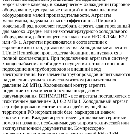
морозильные камеры), в коммерческом охлаждении (торговое
оборудование, центральные станции) и промышленном
оборудовании малой производительности. Агрегаты
малошумны, надежны и высокоэффективны. Широкий
модельный ряд позволяет подобрать агрегат, адаптированный
для высоко-,средне- или низкотемпературного холодильного
оборудования, работающего с хладагентам HFC R-134a, R22
или 404a. Агрегаты производятся в соответствии с
европейскими стандартами качества. Холодильные агрегаты
LUnite Hermetique производства Франции, выпускаются в
полной комплектации. При подключении агрегата в систему
холодоснабжения необходимо осуществить только внешние
подсоединения трубопроводов и внешний ввод
электропитания. Все элементы трубопроводов испытываются
на давление сухим техническим азотом (испытательное
давление 2,8 МПа). Холодильный контур агрегата
подвергается технической осушке посредством
вакуумирования. ВНИМАНИЕ - все агрегаты поставляются с
избыточным давлением 0,1-0,2 МПа!!! Холодильный агрегат
сертифицирован в соответствии с действующей на
территории РФ нормативной базе, маркирован знаком
соответствия. Каждый агрегат имеет уникальный серийный
номер и название, необходимые для запроса технической или
эксплуатационной документации. Компрессорно-
конденсаторные холодильные агрегаты серий FH и TFH