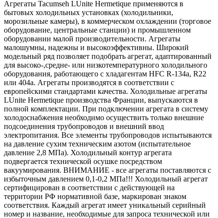
Агрегаты Tacumseh LUnite Hermetique применяются в
бытовых холодильных установках (холодильники,
морозильные камеры), в коммерческом охлаждении (торговое
оборудование, центральные станции) и промышленном
оборудовании малой производительности. Агрегаты
малошумны, надежны и высокоэффективны. Широкий
модельный ряд позволяет подобрать агрегат, адаптированный
для высоко-,средне- или низкотемпературного холодильного
оборудования, работающего с хладагентам HFC R-134a, R22
или 404a. Агрегаты производятся в соответствии с
европейскими стандартами качества. Холодильные агрегаты
LUnite Hermetique производства Франции, выпускаются в
полной комплектации. При подключении агрегата в систему
холодоснабжения необходимо осуществить только внешние
подсоединения трубопроводов и внешний ввод
электропитания. Все элементы трубопроводов испытываются
на давление сухим техническим азотом (испытательное
давление 2,8 МПа). Холодильный контур агрегата
подвергается технической осушке посредством
вакуумирования. ВНИМАНИЕ - все агрегаты поставляются с
избыточным давлением 0,1-0,2 МПа!!! Холодильный агрегат
сертифицирован в соответствии с действующей на
территории РФ нормативной базе, маркирован знаком
соответствия. Каждый агрегат имеет уникальный серийный
номер и название, необходимые для запроса технической или