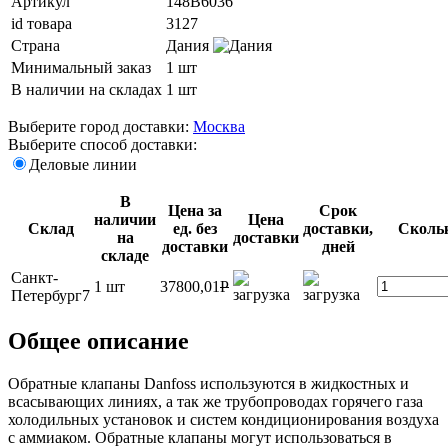
Артикул
148B6036
id товара
3127
Страна
Дания
Минимальный заказ
1 шт
В наличии на складах
1 шт
Выберите город доставки:
Москва
Выберите способ доставки:
Деловые линии
В
Цена за
Срок
наличии
Цена
Склад
ед. без
доставки,
Сколь
на
доставки
доставки
дней
складе
Санкт-
1 шт
37800,01
P
Петербург7
Общее описание
Обратные клапаны Danfoss используются в жидкостных и
всасывающих линиях, а так же трубопроводах горячего газа
холодильных установок и систем кондиционирования воздуха
с аммиаком. Обратные клапаны могут использоваться в