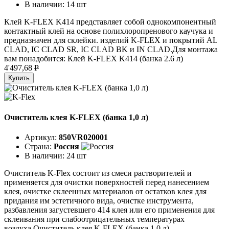
В наличии:
14 шт
Клей K-FLEX K414 представляет собой однокомпонентный
контактный клей на основе полихлоропренового каучука и
предназначен для склейки. изделий K-FLEX и покрытий AL
CLAD, IC CLAD SR, IC CLAD BK и IN CLAD.Для монтажа
вам понадобится: Клей K-FLEX K414 (банка 2.6 л)
4'497,68
P
Купить
Очиститель клея K-FLEX (банка 1,0 л)
Артикул:
850VR020001
Страна:
Россия
В наличии:
24 шт
Очиститель K-Flex состоит из смеси растворителей и
применяется для очистки поверхностей перед нанесением
клея, очистке склеенных материалов от остатков клея для
придания им эстетичного вида, очистке инструмента,
разбавления загустевшего 414 клея или его применения для
склеивания при слабоотрицательных температурах
воздуха.Очиститель клея K-FLEX (банка 1,0 л)