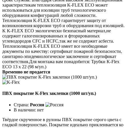
характеристикам теплоизоляция K-FLEX ECO может
использоваться для изоляции труб технологического
оборудования конфигураций любой сложности.
Теплоизоляция K-FLEX ECO гарантирует защиту от
возникновения коррозии труб и оборудования под изоляцией.
K K-FLEX ECO экологически безопасный материал,не
содержит галогенизированных и фторированных
углеводородов CFC и HCFC,так же не содержит асбеста.
Теплоизоляция K-FLEX ECO имеет все необходимые
документы по качеству: сертификат пожарной безопасности,
санитарно-эпидемиологическое заключение и сертификат
соответствия.Для монтажа вам понадобится: Трубки K-Flex
ECO 13 х 22 (98 м/уп.)
Временно не продается
ПВХ покрытие K-Flex заклепки (1000 шт/уп.)
Страна:
Россия
В наличии:
нет
Твёрдое скрученное в рулоны ПВХ покрытие серого цвета с
гладкой поверхностью. Покрытие идеаль­но приклеивается ко