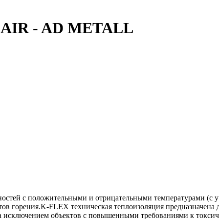
2 AIR - AD METALL
ностей с положительными и отрицательными температурами (с у
тов горения.K-FLEX техническая теплоизоляция предназначена 
за исключением объектов с повышенными требованиями к токсич