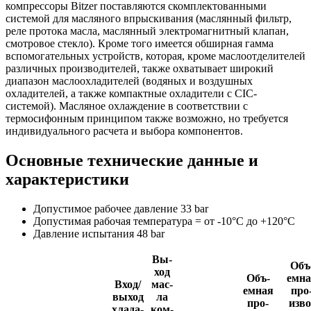
компрессоры Bitzer поставляются скомплектованными
системой для масляного впрыскивания (маслянный фильтр,
реле протока масла, маслянный электромагнитный клапан,
смотровое стекло). Кроме того имеется обширная гамма
вспомогательных устройств, которая, кроме маслоотделителей
различных производителей, также охватывает широкий
диапазон маслоохладителей (водяных и воздушных
охладителей, а также компактные охладители с CIC-
системой). Масляное охлаждение в соответствии с
термосифонным принципом также возможно, но требуется
индивидуального расчета и выбора компонентов.
Основные технические данные и
характеристики
Допустимое рабочее давление 33 bar
Допустимая рабочая температура = от -10°C до +120°C
Давление испытания 48 bar
Вы­
Объ
ход
Объ­
емна
Вход/
мас­
емная
про
вы­ход
ла
про­
изво
хла­да­
ком­