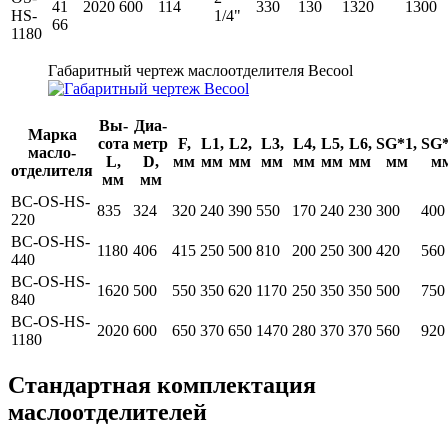
41
2020
600
114
330
130
1320
1300
HS-
1/4"
66
1180
Габаритный чертеж маслоотделителя Becool
Вы­
Диа­
Марка
сота
метр
F,
L1,
L2,
L3,
L4,
L5,
L6,
SG*1,
SG*
масло­
L,
D,
мм
мм
мм
мм
мм
мм
мм
мм
м
отделителя
мм
мм
BC-OS-HS-
835
324
320
240
390
550
170
240
230
300
400
220
BC-OS-HS-
1180
406
415
250
500
810
200
250
300
420
560
440
BC-OS-HS-
1620
500
550
350
620
1170
250
350
350
500
750
840
BC-OS-HS-
2020
600
650
370
650
1470
280
370
370
560
920
1180
Стандартная комплектация
маслоотделителей