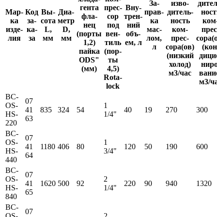
За­
изво­
дител
ген­та
прес­
Вну­
Мар­
Код
Вы­
Диа­
прав­
дитель­
ност
фла­
сор
трен­
ка
за­
сота
метр
ка
ность
ком
нец
под
ний
изде­
ка­
L,
D,
мас­
ком­
прес
(порты
вен­
объ­
лия
за
мм
мм
лом,
прес­
сора(
1,2)
тиль
ем, л
л
сора(ов)
(кон
пайка
(пор­
(низкий
дици
ODS"
ты
холод)
ниро
(мм)
4,5)
м3/час
вани
Rota­
м3/ч
lock
BC-
07
OS-
1
41
835
324
54
40
19
270
300
HS-
1/4"
63
220
BC-
07
OS-
1
41
1180
406
80
120
50
190
600
HS-
3/4"
64
440
BC-
07
OS-
2
41
1620
500
92
220
90
940
1320
HS-
1/4"
65
840
BC-
07
OS-
2