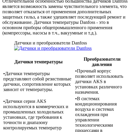
Отличительной особенностью большинства датчиков Danfoss
является возможность замены чувствительного элемента, что
позволяет отказаться от применения дополнительных
защитных гильз, а также удешевляет последующий ремонт и
обслуживание. Датчики температуры Danfoss - это в
основном приборы общепромышленного применения
(компрессоры, насосы в т.ч., вакуумные и т.д.).
Датчики и преобразователи Danfoss
Преобразователи
Датчики температуры
давления
•Прочный корпус
•Датчики температуры
позволяет использовать
представляют собой резистивные
датчики AKS в
датчики, сопротивление которых
установках различного
зависит от температуры.
назначения.
•В системах
•Датчики серии AKS
кондиционирования
используются в коммерческих и
воздуха и системах
промышленных холодильных
охлаждения при
установках, где требования к
управлении
точности и диапазону
технологическими
контролируемых температур
процессами в