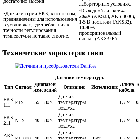
достаточно высоки.
лабораторных условиях.
•Выходной сигнал: 4-
•Датчики серии EKS, в основном,
20мА (AKS33, AKS 3000),
предназначены для использования
1-5 В пост.тока (AKS32),
в установках, где требования к
10-90%
точности регулирования
пропорциональный
температуры не такие строгие.
сигнал (AKS32R).
Технические характеристики
Датчики температуры
Диапазон
Длина
Тип
Сигнал
Описание
Исполнение
измерений
кабеля
Датчик
EKS
PTS
-55→80°C
температуры
1,5 м
0
111
воздуха
Датчик
EKS
NTS
-40→80°C
температуры
1,5 м
0
211
воздуха
Датчик
AKS
PT1000
-40→80°C
температуры
1,5 м
0
IP67