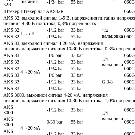
питания
-1/34 bar
55 bar
060G
32R
Штекер
Штекер для AKS32R
060G
AKS 32, выходной сигнал 1-5 В, напряжения питания,напряже
питания 9-30 В пост.тока, 0,3% погрешность
AKS 32
-1/12 bar
33 bar
060G
1/4
1→5 В
вальцовка
AKS 32
-1/34 bar
55 bar
060G
AKS 33, выходной сигнал 4-20 мА, напряжения
питания,напряжение питания 10-30 В пост.тока, 0,3% погрешн
AKS 33
-1/6 bar
33 bar
060G
1/4
AKS 33
-1/12 bar
33 bar
060G
вальцовка
AKS 33
-1/34 bar
55 bar
060G
4→20 мА
AKS 33
-1/6 bar
33 bar
060G
AKS 33
-1/12 bar
33 bar
G 3/8
060G
AKS 33
-1/34 bar
55 bar
060G
AKS 3000, выходной сигнал 4-20 мА, напряжения
питания,напряжение питания 10-30 В пост.тока, 1,0% погрешн
AKS
-1/12 bar
33 bar
060G
3000
1/4
вальцовка
AKS
0/30 bar
55 bar
060G
3000
4→20 мА
AKS
-1/12 bar
33 bar
060G