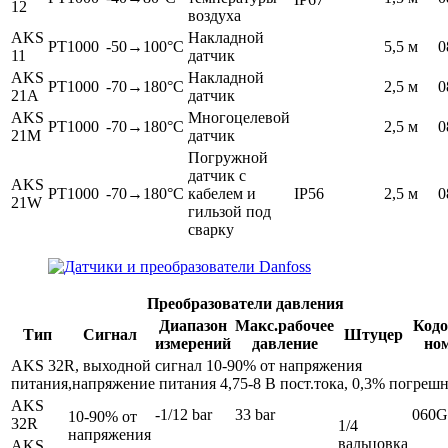
12
воздуха
AKS
Накладной
PT1000
-50→100°C
5,5 м
0
11
датчик
AKS
Накладной
PT1000
-70→180°C
2,5 м
0
21A
датчик
AKS
Многоцелевой
PT1000
-70→180°C
2,5 м
0
21M
датчик
Погружной
датчик с
AKS
PT1000
-70→180°C
кабелем и
IP56
2,5 м
0
21W
гильзой под
сварку
Преобразователи давления
Диапазон
Макс.рабочее
Код
Тип
Сигнал
Штуцер
измерений
давление
но
AKS 32R, выходной сигнал 10-90% от напряжения
питания,напряжение питания 4,75-8 В пост.тока, 0,3% погреш
AKS
-1/12 bar
33 bar
060G
10-90% от
32R
1/4
напряжения
вальцовка
AKS