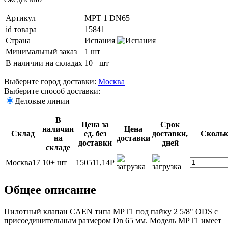
Артикул
MPT 1 DN65
id товара
15841
Страна
Испания
Минимальный заказ
1 шт
В наличии на складах
10+ шт
Выберите город доставки:
Москва
Выберите способ доставки:
Деловые линии
В
Цена за
Срок
наличии
Цена
Склад
ед. без
доставки,
Скольк
на
доставки
доставки
дней
складе
Москва17
10+ шт
150511,14
P
Общее описание
Пилотный клапан CAEN типа MPT1 под пайку 2 5/8" ODS с
присоединительным размером Dn 65 мм. Модель MPT1 имеет