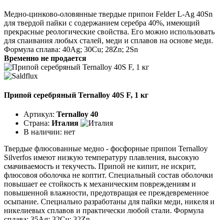
Медно-цинково-оловянные твердые припои Felder L-Ag 40Sn
для твердой пайки с содержанием серебра 40%, имеющий
прекрасные реологические свойства. Его можно использовать
для спаивания любых сталей, меди и сплавов на основе меди.
Формула сплава: 40Ag; 30Cu; 28Zn; 2Sn
Временно не продается
Припой серебряный Ternalloy 40S F, 1 кг
Артикул:
Ternalloy 40
Страна:
Италия
В наличии:
нет
Твердые флюсованные медно - фосфорные припои Ternalloy
Silverfos имеют низкую температуру плавления, высокую
смачиваемость и текучесть. Припой не кипит, не искрит,
флюсовоя оболочка не коптит. Специальный состав оболочки
повышает ее стойкость к механическим повреждениям и
повышенной влажности, предотвращая ее преждевременное
осыпание. Специально разработаны для пайки меди, никеля и
никелиевых сплавов и практически любой стали. Формула
сплава: 35Ag; 32Cu; 32Zn.