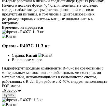
которые работали в низко- и среднетемпературных режимах.
Немного позднее фреон 404 стали применять в системах
холодоснабжения супермаркетов, розничной торговли
продуктами питания, в том числе в централизованных
рефрижераторных системах, которые подключались к
витринам.
Временно не продается
Фреон - R407C 11.3 кг
Страна:
Китай
В наличии:
много
Гидрофторуглеродные компоненты R-407c не совместимы с
минеральным маслом или алкилбензольными смазочными
материалами, использующимися в большинстве систем,
работавших с R-22. При работе с R-407c следует использовать
POE масла.
16'520,00
P
Купить