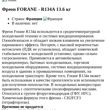
Фреон FORANE - R134A 13.6 кг
Страна:
Франция
В наличии:
нет
Фреон Forane R134a используется в среднетемпературной
холодильной технике и системах кондиционирования.
Озонобезопасен и обладает низким влиянием на увеличение
парникового эффекта. Негорюч, с высокой вероятностью
нетоксичен (ПДК не установлена), обладает химической
стабильностью в холодильной установке, однако сильно
гигроскопичен. Применяется в автомобильных
кондиционерах, бытовых холодильниках, торговом
холодильном оборудовании, системах кондиционирования
воздуха в зданиях и промышленных помещениях, на
холодильном транспорте. Кроме того, Forane R134a может
быть использован в качестве пропеллента или вспенивателя
для получения пенопластов. В холодильных компрессорах
применять с синтетическими (полиэфирными) маслами.
Относится к группе фторуглеводородов (ГФУ; HFC).
Химическая формула этого фреона - СН2FСF3
(тетрафторэтан).
Временно не продается