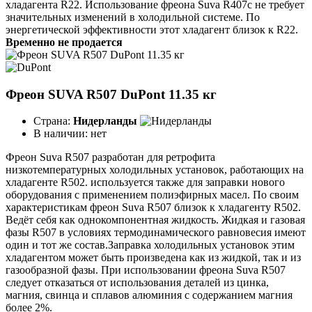
хладагента R22. Использование фреона Suva R407c не требует
значительных изменений в холодильной системе. По
энергетической эффективности этот хладагент близок к R22.
Временно не продается
Фреон SUVA R507 DuPont 11.35 кг
Страна:
Нидерланды
В наличии:
нет
Фреон Suva R507 разработан для ретрофита
низкотемпературных холодильных установок, работающих на
хладагенте R502. используется также для заправки нового
оборудования с применением полиэфирных масел. По своим
характеристикам фреон Suva R507 близок к хладагенту R502.
Ведёт себя как однокомпонентная жидкость. Жидкая и газовая
фазы R507 в условиях термодинамического равновесия имеют
один и тот же состав.Заправка холодильных установок этим
хладагентом может быть произведена как из жидкой, так и из
газообразной фазы. При использовании фреона Suva R507
следует отказаться от использования деталей из цинка,
магния, свинца и сплавов алюминия с содержанием магния
более 2%.