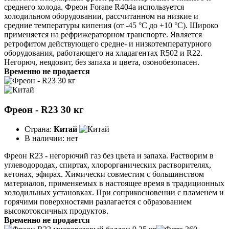
среднего холода. Фреон Forane R404a используется
холодильном оборудовании, рассчитанном на низкие и
средние температуры кипения (от -45 °C до +10 °C). Широко
применяется на рефрижераторном транспорте. Является
ретрофитом действующего средне- и низкотемпературного
оборудования, работающего на хладагентах R502 и R22.
Негорюч, неядовит, без запаха и цвета, озонобезопасен.
Временно не продается
Фреон - R23 30 кг
Страна:
Китай
В наличии:
нет
Фреон R23 - негорючий газ без цвета и запаха. Растворим в
углеводородах, спиртах, хлорорганических растворителях,
кетонах, эфирах. Химически совместим с большинством
материалов, применяемых в настоящее время в традиционных
холодильных установках. При соприкосновении с пламенем и
горячими поверхностями разлагается с образованием
высокотоксичных продуктов.
Временно не продается