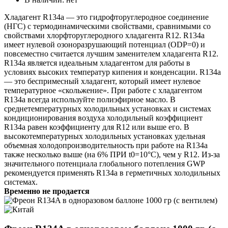
Хладагент R134a — это гидрофторуглеродное соединение
(НГС) с термодинамическими свойствами, сравнимыми со
свойствами хлорфторуглеродного хладагента R12. R134a
имеет нулевой озоноразрушающий потенциал (ODP=0) и
повсеместно считается лучшим заменителем хладагента R12.
R134а является идеальным хладагентом для работы в
условиях высоких температур кипения и конденсации. R134а
— это беспримесный хладагент, который имеет нулевое
температурное «скольжение». При работе с хладагентом
R134а всегда используйте полиэфирное масло. В
среднетемпературных холодильных установках и системах
кондиционирования воздуха холодильный коэффициент
R134a равен коэффициенту для R12 или выше его. В
высокотемпературных холодильных установках удельная
объемная холодопроизводительность при работе на R134a
также несколько выше (на 6% ПРИ t0=10°С), чем у R12. Из-за
значительного потенциала глобального потепления GWP
рекомендуется применять R134а в герметичных холодильных
системах.
Временно не продается