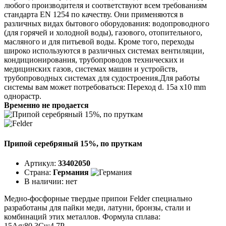
любого производителя и соответствуют всем требованиям
стандарта EN 1254 по качеству. Они применяются в
различных видах бытового оборудования: водопроводного
(для горячей и холодной воды), газового, отопительного,
масляного и для питьевой воды. Кроме того, переходы
широко используются в различных системах вентиляции,
кондиционирования, трубопроводов технических и
медицинских газов, системах машин и устройств,
трубопроводных системах для судостроения.Для работы
системы вам может потребоваться: Переход d. 15a х10 mm
однорастр.
Временно не продается
Припой серебряный 15%, по пруткам
Артикул:
33402050
Страна:
Германия
В наличии:
нет
Медно-фосфорные твердые припои Felder специально
разработаны для пайки меди, латуни, бронзы, стали и
комбинаций этих металлов. Формула сплава:
15Ag;80,3Cu;4,7P.