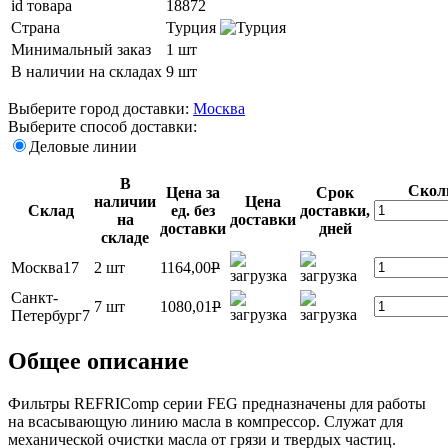
id товара
18872
Страна
Турция
Минимальный заказ
1 шт
В наличии на складах
9 шт
Выберите город доставки:
Москва
Выберите способ доставки:
Деловые линии
В
Скол
Цена за
Срок
наличии
Цена
Склад
ед. без
доставки,
на
доставки
доставки
дней
складе
Москва17
2 шт
1164,00
P
Санкт-
7 шт
1080,01
P
Петербург7
Общее описание
Фильтры REFRIComp серии FEG предназначены для работы
на всасывающую линию масла в компрессор. Служат для
механической очистки масла от грязи и твердых частиц.