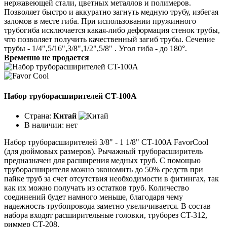
нержавеющей стали, цветных металлов и полимеров.
Позволяет быстро и аккуратно загнуть медную трубу, избегая
заломов в месте гиба. При использовании пружинного
трубогиба исключается какая-либо деформация стенок трубы,
что позволяет получить качественный загиб трубы. Сечение
трубы - 1/4",5/16",3/8",1/2",5/8" . Угол гиба - до 180°.
Временно не продается
Набор труборасширителей CT-100A
Страна:
Китай
В наличии:
нет
Набор труборасширителей 3/8" - 1 1/8" CT-100A FavorCool
(для дюймовых размеров). Рычажный труборасширитель
предназначен для расширения медных труб. С помощью
труборасширителя можно экономить до 50% средств при
пайке труб за счет отсутствия необходимости в фитингах, так
как их можно получать из остатков труб. Количество
соединений будет намного меньше, благодаря чему
надежность трубопровода заметно увеличивается. В состав
набора входят расширительные головки, труборез CT-312,
риммер CT-208.