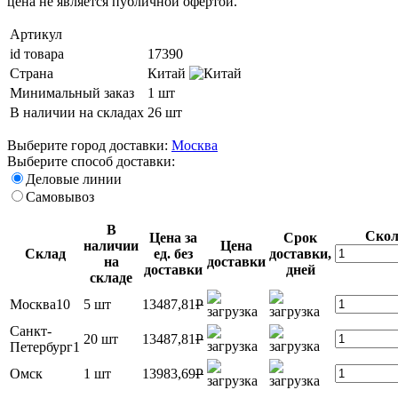
цена не является публичной офертой.
Артикул
id товара
17390
Страна
Китай
Минимальный заказ
1 шт
В наличии на складах
26 шт
Выберите город доставки:
Москва
Выберите способ доставки:
Деловые линии
Самовывоз
В
Скол
Цена за
Срок
наличии
Цена
Склад
ед. без
доставки,
на
доставки
доставки
дней
складе
Москва10
5 шт
13487,81
P
Санкт-
20 шт
13487,81
P
Петербург1
Омск
1 шт
13983,69
P