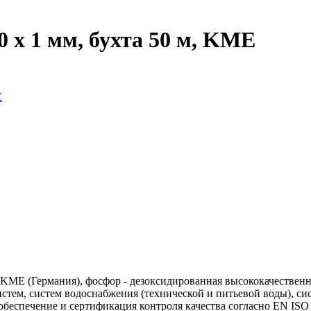
 x 1 мм, бухта 50 м, KME
, KME (Германия), фосфор - дезоксидированная высококачествен
стем, систем водоснабжения (технической и питьевой воды), си
спечение и сертификация контроля качества согласно EN ISO 