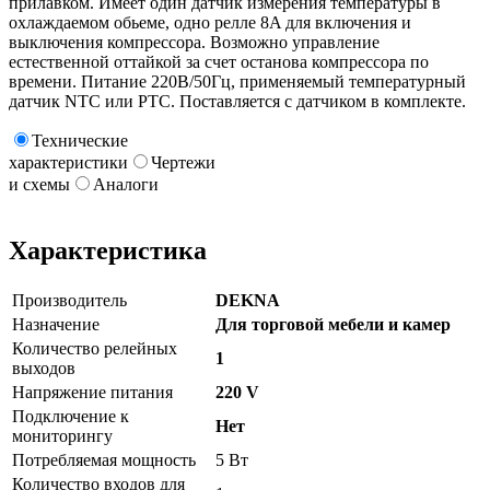
прилавком. Имеет один датчик измерения температуры в
охлаждаемом обьеме, одно релле 8A для включения и
выключения компрессора. Возможно управление
естественной оттайкой за счет останова компрессора по
времени. Питание 220В/50Гц, применяемый температурный
датчик NTC или PTC. Поставляется с датчиком в комплекте.
Технические
характеристики
Чертежи
и схемы
Аналоги
Характеристика
Производитель
DEKNA
Назначение
Для торговой мебели и камер
Количество релейных
1
выходов
Напряжение питания
220 V
Подключение к
Нет
мониторингу
Потребляемая мощность
5 Вт
Количество входов для