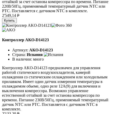
оттайкой за счет останова компрессора по времени. Питание
220В/50Гц, применяемый температурный датчик NTC или
PTC. Поставляется с датчиком NTC в комплекте.
2'549,14
P
Купить
Контроллер AKO-D14123
Артикул:
AKO-D14123
Страна:
Испания
В наличии:
много
Контроллер AKO-D14123 предназначен для управления
работой статического воздухоохладителя, камерой
охлаждения со статическим охлаждением или холодильным
прилавком. Имеет один датчик измерения температуры в
охлаждаемом обьеме, одно реле 12A(9) для включения и
выключения компрессора. Возможно управление
естественной оттайкой за счет останова компрессора по
времени. Питание 230В/50Гц, применяемый температурный
датчик NTC или PTC. Поставляется с датчиком NTC в
комплекте.
2'133,20
P