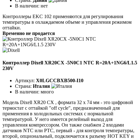
Страна:
Дания
В наличии:
нет
Контроллеры EKC 102 применяются для регулирования
температуры в охлаждаемом объеме и управления режимом
оттайки.
Временно не продается
Контроллер Dixell XR20CX -5N0C1 NTC R=20A+1NG6/L1.5
230V
Артикул:
X0LGCCBXB500-I10
Страна:
Италия
В наличии:
много
Модель Dixell XR20 CX , формата 32 x 74 мм - это цифровой
термостат с оттайкой "off cycle", предназначенный для
применения в холодильных системах с нормальной
температурой. У него имеется релейный выход для
управления компрессором. Он также снабжен 2 входами
датчиков NTC или PTC, первый - для контроля температуры,
второй, опциональный, подключается к разъему HOT KEY и