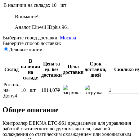
В наличии на складах
10+ шт
Внимание!
Аналог Eliwell IDplus 961
Выберите город доставки:
Москва
Выберите способ доставки:
Деловые линии
В
Цена за
Срок
наличии
Цена
Склад
ед. без
доставки,
Сколько н
на
доставки
доставки
дней
складе
Ростов-
на-
10+ шт
1814,07
P
Дону4
Общее описание
Контроллер DEKNA ETC-961 предназначен для управления
работой статического воздухоохладителя, камерой
охлаждения со статическим охлаждением или холодильным