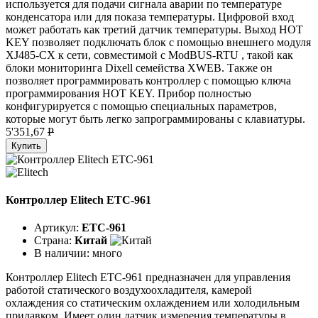
используется для подачи сигнала аварии по температуре
конденсатора или для показа температуры. Цифровой вход
может работать как третий датчик температуры. Выход HOT
KEY позволяет подключать блок с помощью внешнего модуля
XJ485-CX к сети, совместимой с ModBUS-RTU , такой как
блоки мониторинга Dixell семейства XWEB. Также он
позволяет программировать контроллер с помощью ключа
программирования HOT KEY. Прибор полностью
конфигурируется с помощью специальных параметров,
которые могут быть легко запрограммированы с клавиатуры.
5'351,67
P
Купить
Контроллер Elitech ETC-961
Артикул:
ETC-961
Страна:
Китай
В наличии:
много
Контроллер Elitech ETC-961 предназначен для управления
работой статического воздухоохладителя, камерой
охлаждения со статическим охлаждением или холодильным
прилавком. Имеет один датчик измерения температуры в