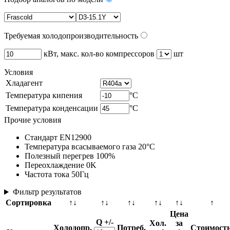
Требуемая холодопроизводительность
кВт, макс. кол-во компрессоров
шт
Условия
Хладагент
Температура кипения
°C
Температура конденсации
°C
Прочие условия
Стандарт EN12900
Температура всасываемого газа 20°C
Полезный перегрев 100%
Переохлаждение 0K
Частота тока 50Гц
Фильтр результатов
Сортировка
↑↓
↑↓
↑↓
↑↓
↑↓
↑
Цена
Q +/-
Хол.
за
Холодопр.
Потреб.
Стоимость