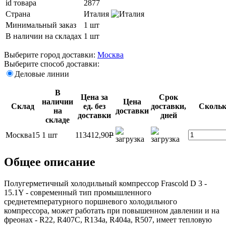
id товара
2877
Страна
Италия
Минимальный заказ
1 шт
В наличии на складах
1 шт
Выберите город доставки:
Москва
Выберите способ доставки:
Деловые линии
В
Цена за
Срок
наличии
Цена
Склад
ед. без
доставки,
Скольк
на
доставки
доставки
дней
складе
Москва15
1 шт
113412,90
P
Общее описание
Полугерметичный холодильный компрессор Frascold D 3 -
15.1Y - современный тип промышленного
среднетемпературного поршневого холодильного
компрессора, может работать при повышенном давлении и на
фреонах - R22, R407C, R134a, R404a, R507, имеет тепловую