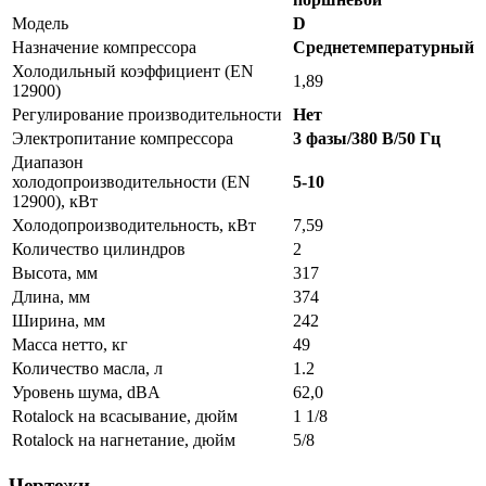
Модель
D
Назначение компрессора
Среднетемпературный
Холодильный коэффициент (EN
1,89
12900)
Регулирование производительности
Нет
Электропитание компрессора
3 фазы/380 В/50 Гц
Диапазон
холодопроизводительности (EN
5-10
12900), кВт
Холодопроизводительность, кВт
7,59
Количество цилиндров
2
Высота, мм
317
Длина, мм
374
Ширина, мм
242
Масса нетто, кг
49
Количество масла, л
1.2
Уровень шума, dBA
62,0
Rotalock на всасывание, дюйм
1 1/8
Rotalock на нагнетание, дюйм
5/8
Чертежи