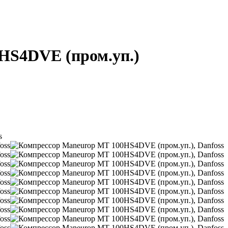
HS4DVE (пром.уп.)
s